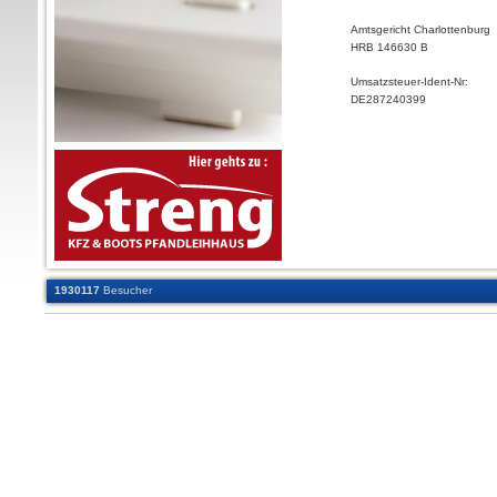
Amtsgericht Charlottenburg
HRB 146630 B
Umsatzsteuer-Ident-Nr:
DE287240399
1930117
Besucher