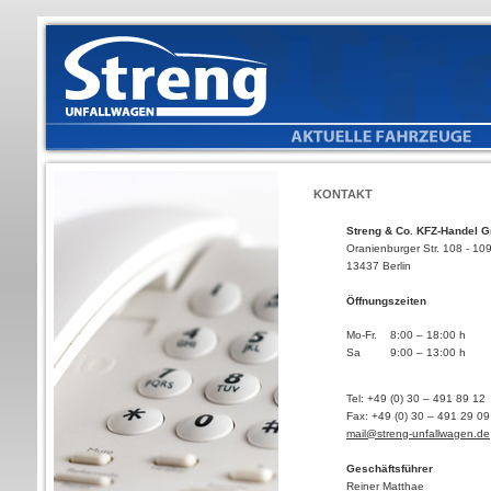
KONTAKT
Streng & Co. KFZ-Handel 
Oranienburger Str. 108 - 10
13437 Berlin
Öffnungszeiten
Mo-Fr.
8:00 – 18:00 h
Sa
9:00 – 13:00 h
Tel: +49 (0) 30 – 491 89 12
Fax: +49 (0) 30 – 491 29 09
mail@streng-unfallwagen.de
Geschäftsführer
Reiner Matthae