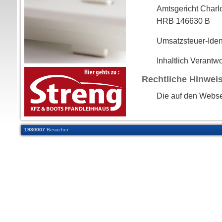
Amtsgericht Charl
HRB 146630 B
Umsatzsteuer-Ide
Inhaltlich Verant
Rechtliche Hinwei
Die auf den Webs
gestellten Informa
aktualisiert und e
1930007
Besucher
Vollständigkeit 
zwischenzeitlich e
Dies gilt ebenso f
verwiesen wird. Fü
lediglich der Zuga
GmbH & Co KG nic
schließt demnach