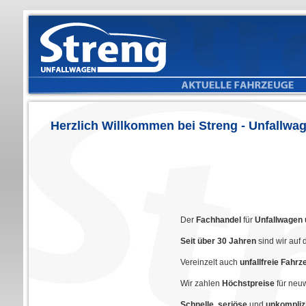
Herzlich Willkommen bei Streng - Unfallwa
Der
Fachhandel
für
Unfallwagen 
Seit über 30 Jahren
sind wir auf 
Vereinzelt auch
unfallfreie Fahr
Wir zahlen
Höchstpreise
für neu
Schnelle
,
seriöse
und
unkompliz