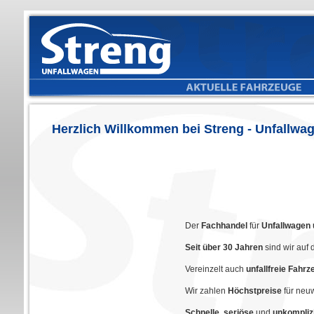
Herzlich Willkommen bei Streng - Unfallwa
Der
Fachhandel
für
Unfallwagen 
Seit über 30 Jahren
sind wir auf 
Vereinzelt auch
unfallfreie Fahr
Wir zahlen
Höchstpreise
für neu
Schnelle
,
seriöse
und
unkompliz